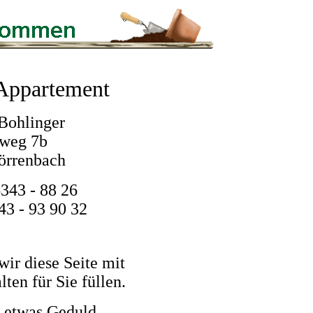
Appartement
 Bohlinger
weg 7b
örrenbach
343 - 88 26
43 - 93 90 32
ir diese Seite mit
ten für Sie füllen.
 etwas Geduld.