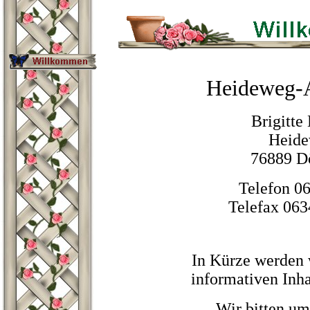
Heideweg-
Brigitte
Heide
76889 D
Telefon 06
Telefax 063
In Kürze werden w
informativen Inhal
Wir bitten um